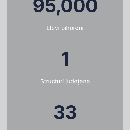
95,000
Elevi bihoreni
1
Structuri județene
33