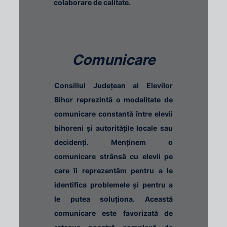
colaborare de calitate.
Comunicare
Consiliul Județean al Elevilor
Bihor reprezintă o modalitate de
comunicare constantă între elevii
bihoreni și autoritățile locale sau
decidenți. Menținem o
comunicare strânsă cu elevii pe
care îi reprezentăm pentru a le
identifica problemele și pentru a
le putea soluționa. Această
comunicare este favorizată de