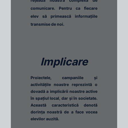
rețeaua noastră complexă de
comunicare. Pentru ca fiecare
elev să primească informațiile
transmise de noi.
Implicare
Proiectele, campaniile și
activitățile noastre reprezintă o
dovadă a implicării noastre active
în spațiul local, dar și în societate.
Această caracteristică denotă
dorința noastră de a face vocea
elevilor auzită.